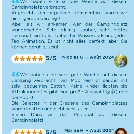
Wir haben eine schöne Woche auf diesem
Campingplatz verbracht.
Angesichts der negativen Kommentare waren wir
nicht gerade beruhigt!
Aber als wir ankamen, war der Campingplatz
wunderschön! Sehr blumig, sauber, sehr nettes
Personal, ein toller beheizter Wasserpark und jeden
Tag Animation. Es ist nicht alles perfekt, aber Sie
können beruhigt sein!
Nicolas G. – Août 2024
★
★
★
★
★
★
★
★
★
★
5/5
Wir haben eine sehr gute Woche auf diesem
Camping verbracht. Das Mobilheim ist sauber mit
sehr bequemen Betten. Meine Kinder liebten die
Attraktionen (es gibt eine große Auswahl 😄👍) und
die Pools!
Die Galettes in der Crêperie des Campingplatzes
waren köstlich und nicht sehr teuer.
Vielen Dank an das Personal auf diesem
Campingplatz!
Marina H. – Août 2024
★
★
★
★
★
★
★
★
★
★
5/5