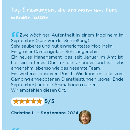
Top 3 Meinungen, die uns warm ums Herz
werden lassen
Zweiwöchiger Aufenthalt in einem Mobilheim im
September (kurz vor der Schließung).
Sehr sauberes und gut eingerichtetes Mobilheim.
Ein grüner Campingplatz. Sehr angenehm.
Ein neues Management, das seit Januar im Amt ist,
hat ein offenes Ohr für die Urlauber und ist sehr
angenehm, ebenso wie das gesamte Team.
Ein weiterer positiver Punkt: Wir konnten alle vom
Camping angebotenen Dienstleistungen (sogar Ende
September) und die Animationen nutzen.
Wir empfehlen diesen Ort.
★
★
★
★
★
★
★
★
★
★
5/5
Christine L. – Septembre 2024