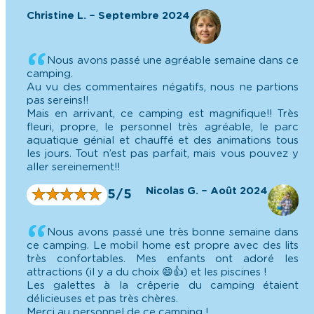
Christine L. – Septembre 2024
Nous avons passé une agréable semaine dans ce
camping.
Au vu des commentaires négatifs, nous ne partions
pas sereins!!
Mais en arrivant, ce camping est magnifique!! Très
fleuri, propre, le personnel très agréable, le parc
aquatique génial et chauffé et des animations tous
les jours. Tout n’est pas parfait, mais vous pouvez y
aller sereinement!!
Nicolas G. – Août 2024
★
★
★
★
★
★
★
★
★
★
5/5
Nous avons passé une très bonne semaine dans
ce camping. Le mobil home est propre avec des lits
très confortables. Mes enfants ont adoré les
attractions (il y a du choix 😄👍) et les piscines !
Les galettes à la crêperie du camping étaient
délicieuses et pas très chères.
Merci au personnel de ce camping !