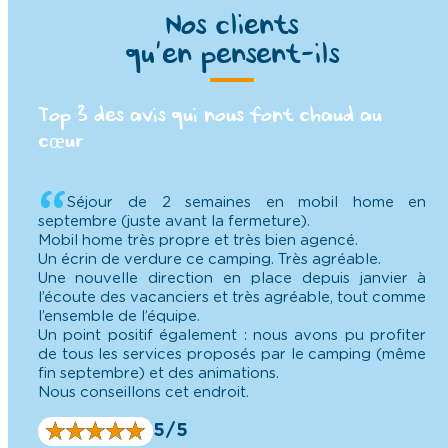
Nos clients
qu’en pensent-ils
Top 3 des avis qui nous font chaud au
cœur
Séjour de 2 semaines en mobil home en
septembre (juste avant la fermeture).
Mobil home très propre et très bien agencé.
Un écrin de verdure ce camping. Très agréable.
Une nouvelle direction en place depuis janvier à
l’écoute des vacanciers et très agréable, tout comme
l’ensemble de l’équipe.
Un point positif également : nous avons pu profiter
de tous les services proposés par le camping (même
fin septembre) et des animations.
Nous conseillons cet endroit.
★
★
★
★
★
★
★
★
★
★
5/5