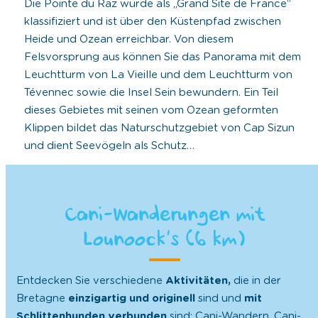
Die Pointe du Raz wurde als „Grand Site de France“
klassifiziert und ist über den Küstenpfad zwischen
Heide und Ozean erreichbar. Von diesem
Felsvorsprung aus können Sie das Panorama mit dem
Leuchtturm von La Vieille und dem Leuchtturm von
Tévennec sowie die Insel Sein bewundern. Ein Teil
dieses Gebietes mit seinen vom Ozean geformten
Klippen bildet das Naturschutzgebiet von Cap Sizun
und dient Seevögeln als Schutz…
Cani-Wanderungen mit
Lounoock’s (6 km)
Entdecken Sie verschiedene
Aktivitäten,
die in der
Bretagne
einzigartig und originell
sind und
mit
Schlittenhunden verbunden
sind: Cani-Wandern, Cani-