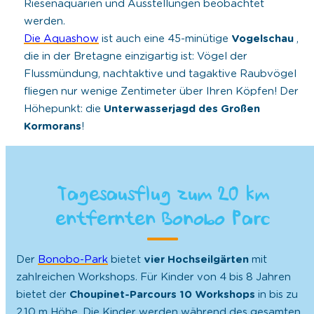
Riesenaquarien und Ausstellungen beobachtet
werden.
Die Aquashow
ist auch eine 45-minütige
Vogelschau
,
die in der Bretagne einzigartig ist: Vögel der
Flussmündung, nachtaktive und tagaktive Raubvögel
fliegen nur wenige Zentimeter über Ihren Köpfen! Der
Höhepunkt: die
Unterwasserjagd des Großen
Kormorans
!
Tagesausflug zum 20 km
entfernten Bonobo Parc
Der
Bonobo-Park
bietet
vier Hochseilgärten
mit
zahlreichen Workshops. Für Kinder von 4 bis 8 Jahren
bietet der
Choupinet-Parcours
10
Workshops
in bis zu
2,10 m Höhe. Die Kinder werden während des gesamten