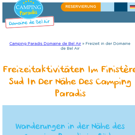
Zum
RESERVIERUNG
+33(0)2 98 91 50 27
SCHREIBEN SIE 
Inhalt
springen
Camping Paradis Domaine de Bel Air
»
Freizeit in der Domaine
de Bel Air
Freizeitaktivitäten Im Finistèr
Sud In Der Nähe Des Camping
Paradis
Wanderungen in der Nähe des