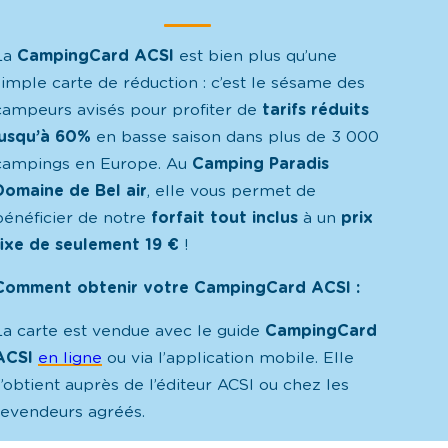
La
CampingCard ACSI
est bien plus qu’une
simple carte de réduction : c’est le sésame des
campeurs avisés pour profiter de
tarifs réduits
jusqu’à 60%
en basse saison dans plus de 3 000
campings en Europe. Au
Camping Paradis
Domaine de Bel air
, elle vous permet de
bénéficier de notre
forfait tout inclus
à un
prix
fixe de seulement 19 €
!
Comment obtenir votre CampingCard ACSI :
La carte est vendue avec le guide
CampingCard
ACSI
en ligne
ou via l’application mobile. Elle
s’obtient auprès de l’éditeur ACSI ou chez les
revendeurs agréés.