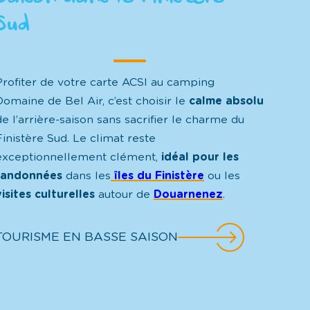
Sud ?
Profiter de votre carte ACSI au camping
Domaine de Bel Air, c’est choisir le
calme absolu
de l’arrière-saison sans sacrifier le charme du
Finistère Sud. Le climat reste
exceptionnellement clément,
idéal pour les
randonnées
dans les
îles du Finistère
ou les
visites culturelles
autour de
Douarnenez
.
TOURISME EN BASSE SAISON