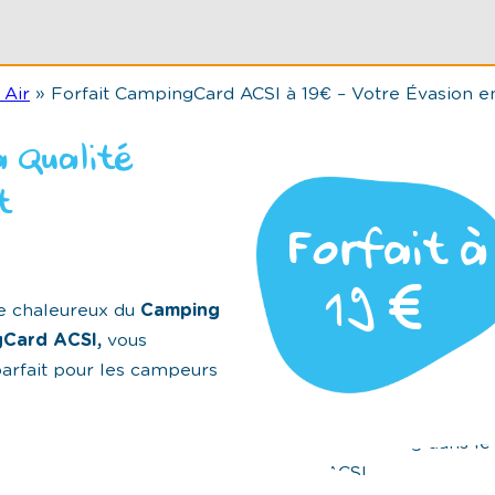
 Air
»
Forfait CampingCard ACSI à 19€ – Votre Évasion en
a Qualité
t
Forfait à
19
€
e chaleureux du
Camping
Card ACSI,
vous
parfait pour les campeurs